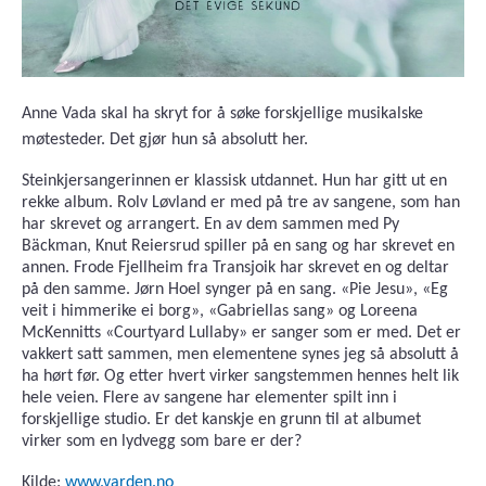
Anne Vada skal ha skryt for å søke forskjellige musikalske
møtesteder. Det gjør hun så absolutt her.
Steinkjersangerinnen er klassisk utdannet. Hun har gitt ut en
rekke album. Rolv Løvland er med på tre av sangene, som han
har skrevet og arrangert. En av dem sammen med Py
Bäckman, Knut Reiersrud spiller på en sang og har skrevet en
annen. Frode Fjellheim fra Transjoik har skrevet en og deltar
på den samme. Jørn Hoel synger på en sang. «Pie Jesu», «Eg
veit i himmerike ei borg», «Gabriellas sang» og Loreena
McKennitts «Courtyard Lullaby» er sanger som er med. Det er
vakkert satt sammen, men elementene synes jeg så absolutt å
ha hørt før. Og etter hvert virker sangstemmen hennes helt lik
hele veien. Flere av sangene har elementer spilt inn i
forskjellige studio. Er det kanskje en grunn til at albumet
virker som en lydvegg som bare er der?
Kilde:
www.varden.no