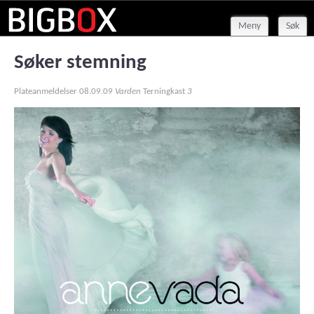
Meny
Søk
Søker stemning
Plateanmeldelser
08.09.09
Varden
Terningkast
3