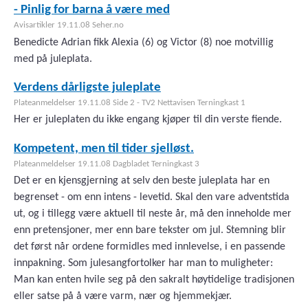
- Pinlig for barna å være med
Avisartikler 19.11.08 Seher.no
Benedicte Adrian fikk Alexia (6) og Victor (8) noe motvillig
med på juleplata.
Verdens dårligste juleplate
Plateanmeldelser 19.11.08 Side 2 - TV2 Nettavisen Terningkast 1
Her er juleplaten du ikke engang kjøper til din verste fiende.
Kompetent, men til tider sjelløst.
Plateanmeldelser 19.11.08 Dagbladet Terningkast 3
Det er en kjensgjerning at selv den beste juleplata har en
begrenset - om enn intens - levetid. Skal den vare adventstida
ut, og i tillegg være aktuell til neste år, må den inneholde mer
enn pretensjoner, mer enn bare tekster om jul. Stemning blir
det først når ordene formidles med innlevelse, i en passende
innpakning. Som julesangfortolker har man to muligheter:
Man kan enten hvile seg på den sakralt høytidelige tradisjonen
eller satse på å være varm, nær og hjemmekjær.