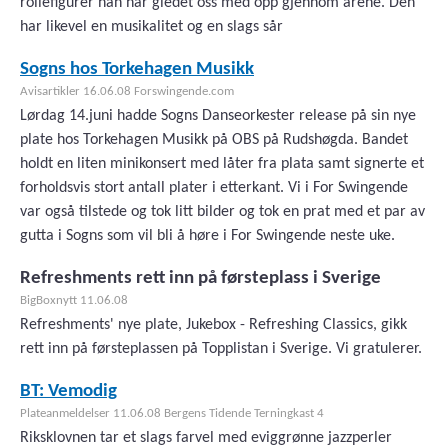
rollefigurer han har gledet oss med opp gjennom årene. Den
har likevel en musikalitet og en slags sår
Sogns hos Torkehagen Musikk
Avisartikler 16.06.08 Forswingende.com
Lørdag 14.juni hadde Sogns Danseorkester release på sin nye
plate hos Torkehagen Musikk på OBS på Rudshøgda. Bandet
holdt en liten minikonsert med låter fra plata samt signerte et
forholdsvis stort antall plater i etterkant. Vi i For Swingende
var også tilstede og tok litt bilder og tok en prat med et par av
gutta i Sogns som vil bli å høre i For Swingende neste uke.
Refreshments rett inn på førsteplass i Sverige
BigBoxnytt 11.06.08
Refreshments' nye plate, Jukebox - Refreshing Classics, gikk
rett inn på førsteplassen på Topplistan i Sverige. Vi gratulerer.
BT: Vemodig
Plateanmeldelser 11.06.08 Bergens Tidende Terningkast 4
Riksklovnen tar et slags farvel med eviggrønne jazzperler