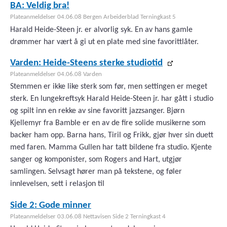
BA: Veldig bra!
Plateanmeldelser 04.06.08 Bergen Arbeiderblad Terningkast 5
Harald Heide-Steen jr. er alvorlig syk. En av hans gamle
drømmer har vært å gi ut en plate med sine favorittlåter.
Varden: Heide-Steens sterke studiotid
Plateanmeldelser 04.06.08 Varden
Stemmen er ikke like sterk som før, men settingen er meget
sterk. En lungekreftsyk Harald Heide-Steen jr. har gått i studio
og spilt inn en rekke av sine favoritt jazzsanger. Bjørn
Kjellemyr fra Bamble er en av de fire solide musikerne som
backer ham opp. Barna hans, Tiril og Frikk, gjør hver sin duett
med faren. Mamma Gullen har tatt bildene fra studio. Kjente
sanger og komponister, som Rogers and Hart, utgjør
samlingen. Selvsagt hører man på tekstene, og føler
innlevelsen, sett i relasjon til
Side 2: Gode minner
Plateanmeldelser 03.06.08 Nettavisen Side 2 Terningkast 4