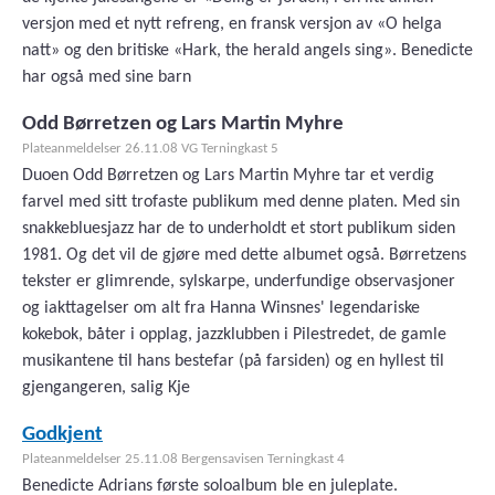
versjon med et nytt refreng, en fransk versjon av «O helga
natt» og den britiske «Hark, the herald angels sing». Benedicte
har også med sine barn
Odd Børretzen og Lars Martin Myhre
Plateanmeldelser 26.11.08 VG Terningkast 5
Duoen Odd Børretzen og Lars Martin Myhre tar et verdig
farvel med sitt trofaste publikum med denne platen. Med sin
snakkebluesjazz har de to underholdt et stort publikum siden
1981. Og det vil de gjøre med dette albumet også. Børretzens
tekster er glimrende, sylskarpe, underfundige observasjoner
og iakttagelser om alt fra Hanna Winsnes' legendariske
kokebok, båter i opplag, jazzklubben i Pilestredet, de gamle
musikantene til hans bestefar (på farsiden) og en hyllest til
gjengangeren, salig Kje
Godkjent
Plateanmeldelser 25.11.08 Bergensavisen Terningkast 4
Benedicte Adrians første soloalbum ble en juleplate.