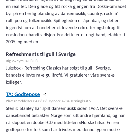
en realitet. Den glade og litt rocka gjengen fra Dokka-området
byr på en herlig blanding av dansemusikk, country, rock ’n’
roll, pop og folkemusikk. Spillegleden er åpenbar, og det er
ingen tvil om at bandet er et lovende rekrutteringsbidrag til
norsk dansebandtradisjon. For dette er et ungt band, etablert i
2005, og med en
Refreshments til gull i Sverige
BigBoxnytt 04.08.08
Jukebox - Refreshing Classics har solgt til gull i Sverige,
bandets ellevte rake gulltrofé. Vi gratulerer våre svenske
kolleger.
TA: Godtepose
Plateanmeldelser 04.08.08 Trønder-avisa Terningkast 5
Sten & Stanley har spilt dansemusikk siden 1962. Det svenske
dansebandet betrakter Norge som sitt andre hjemland, og har
nå sluppet en dobbel-CD med tittelen «Norske hits». En ren
godtepose for folk som har trivdes med denne typen musikk