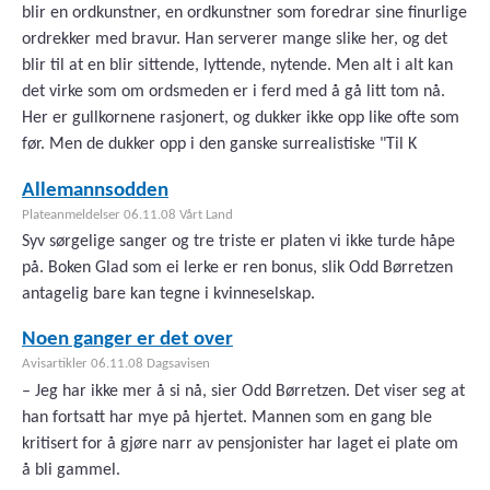
blir en ordkunstner, en ordkunstner som foredrar sine finurlige
ordrekker med bravur. Han serverer mange slike her, og det
blir til at en blir sittende, lyttende, nytende. Men alt i alt kan
det virke som om ordsmeden er i ferd med å gå litt tom nå.
Her er gullkornene rasjonert, og dukker ikke opp like ofte som
før. Men de dukker opp i den ganske surrealistiske "Til K
Allemannsodden
Plateanmeldelser 06.11.08 Vårt Land
Syv sørgelige sanger og tre triste er platen vi ikke turde håpe
på. Boken Glad som ei lerke er ren bonus, slik Odd Børretzen
antagelig bare kan tegne i kvinneselskap.
Noen ganger er det over
Avisartikler 06.11.08 Dagsavisen
– Jeg har ikke mer å si nå, sier Odd Børretzen. Det viser seg at
han fortsatt har mye på hjertet. Mannen som en gang ble
kritisert for å gjøre narr av pensjonister har laget ei plate om
å bli gammel.