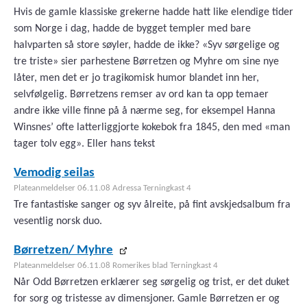
Hvis de gamle klassiske grekerne hadde hatt like elendige tider
som Norge i dag, hadde de bygget templer med bare
halvparten så store søyler, hadde de ikke? «Syv sørgelige og
tre triste» sier parhestene Børretzen og Myhre om sine nye
låter, men det er jo tragikomisk humor blandet inn her,
selvfølgelig. Børretzens remser av ord kan ta opp temaer
andre ikke ville finne på å nærme seg, for eksempel Hanna
Winsnes’ ofte latterliggjorte kokebok fra 1845, den med «man
tager tolv egg». Eller hans tekst
Vemodig seilas
Plateanmeldelser 06.11.08 Adressa Terningkast 4
Tre fantastiske sanger og syv ålreite, på fint avskjedsalbum fra
vesentlig norsk duo.
Børretzen/ Myhre
Plateanmeldelser 06.11.08 Romerikes blad Terningkast 4
Når Odd Børretzen erklærer seg sørgelig og trist, er det duket
for sorg og tristesse av dimensjoner. Gamle Børretzen er og