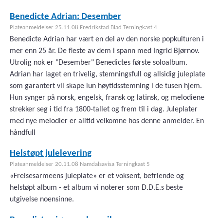
Benedicte Adrian: Desember
Plateanmeldelser 25.11.08 Fredrikstad Blad Terningkast 4
Benedicte Adrian har vært en del av den norske popkulturen i
mer enn 25 år. De fleste av dem i spann med Ingrid Bjørnov.
Utrolig nok er "Desember" Benedictes første soloalbum.
Adrian har laget en trivelig, stemningsfull og allsidig juleplate
som garantert vil skape lun høytidsstemning i de tusen hjem.
Hun synger på norsk, engelsk, fransk og latinsk, og melodiene
strekker seg i tid fra 1800-tallet og frem til i dag. Juleplater
med nye melodier er alltid velkomne hos denne anmelder. En
håndfull
Helstøpt julelevering
Plateanmeldelser 20.11.08 Namdalsavisa Terningkast 5
«Frelsesarmeens juleplate» er et voksent, befriende og
helstøpt album - et album vi noterer som D.D.E.s beste
utgivelse noensinne.