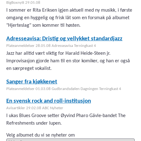
BigBoxnytt 29.05.08
I sommer er Rita Eriksen igjen aktuell med ny musikk, i første
omgang en hyggelig og frisk låt som en forsmak på albumet
"Hjerteslag" som kommer til høsten.
Adresseavisa: Dristig og vellykket standardjazz
Plateanmeldelser 28.05.08 Adresseavisa Terningkast 4
Jazz har alltid vært viktig for Harald Heide-Steen jr.
Improvisasjon gjorde ham til en stor komiker, og han er også
en særpreget vokalist.
Sanger fra kjøkkenet
Plateanmeldelser 01.03.08 Gudbrandsdølen Dagningen Terningkast 4
En svensk rock and roll-institusjon
Avisartikler 29.02.08 ABC Nyheter
I ukas Blues Groove setter Øyvind Pharo Gävle-bandet The
Refreshments under lupen.
Velg albumet du vi se nyheter om