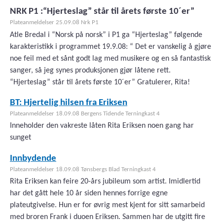
NRK P1 :“Hjerteslag” står til årets første 10´er”
Plateanmeldelser 25.09.08 Nrk P1
Atle Bredal i “Norsk på norsk” i P1 ga “Hjerteslag” følgende
karakteristikk i programmet 19.9.08: “ Det er vanskelig å gjøre
noe feil med et sånt godt lag med musikere og en så fantastisk
sanger, så jeg synes produksjonen gjør låtene rett.
“Hjerteslag” står til årets første 10´er” Gratulerer, Rita!
BT: Hjertelig hilsen fra Eriksen
Plateanmeldelser 18.09.08 Bergens Tidende Terningkast 4
Inneholder den vakreste låten Rita Eriksen noen gang har
sunget
Innbydende
Plateanmeldelser 18.09.08 Tønsbergs Blad Terningkast 4
Rita Eriksen kan feire 20-års jubileum som artist. Imidlertid
har det gått hele 10 år siden hennes forrige egne
plateutgivelse. Hun er for øvrig mest kjent for sitt samarbeid
med broren Frank i duoen Eriksen. Sammen har de utgitt fire