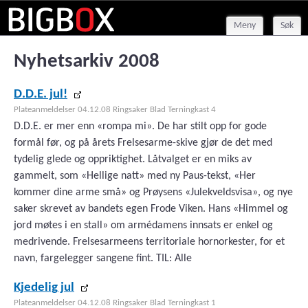
Meny
Søk
Nyhetsarkiv 2008
D.D.E. jul!
Plateanmeldelser 04.12.08 Ringsaker Blad Terningkast 4
D.D.E. er mer enn «rompa mi». De har stilt opp for gode
formål før, og på årets Frelsesarme-skive gjør de det med
tydelig glede og oppriktighet. Låtvalget er en miks av
gammelt, som «Hellige natt» med ny Paus-tekst, «Her
kommer dine arme små» og Prøysens «Julekveldsvisa», og nye
saker skrevet av bandets egen Frode Viken. Hans «Himmel og
jord møtes i en stall» om armédamens innsats er enkel og
medrivende. Frelsesarmeens territoriale hornorkester, for et
navn, fargelegger sangene fint. TIL: Alle
Kjedelig jul
Plateanmeldelser 04.12.08 Ringsaker Blad Terningkast 1