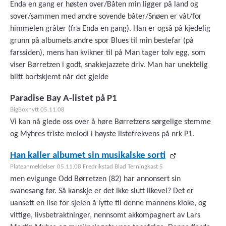
Enda en gang er høsten over/Båten min ligger på land og
sover/sammen med andre sovende båter/Snøen er våt/for
himmelen gråter (fra Enda en gang). Han er også på kjedelig
grunn på albumets andre spor Blues til min bestefar (på
farssiden), mens han kvikner til på Man tager tolv egg, som
viser Børretzen i godt, snakkejazzete driv. Man har unektelig
blitt bortskjemt når det gjelde
Paradise Bay A-listet på P1
BigBoxnytt 05.11.08
Vi kan nå glede oss over å høre Børretzens sørgelige stemme
og Myhres triste melodi i høyste listefrekvens på nrk P1.
Han kaller albumet sin musikalske sorti
Plateanmeldelser 05.11.08 Fredrikstad Blad Terningkast 5
men evigunge Odd Børretzen (82) har annonsert sin
svanesang før. Så kanskje er det ikke slutt likevel? Det er
uansett en lise for sjelen å lytte til denne mannens kloke, og
vittige, livsbetraktninger, nennsomt akkompagnert av Lars