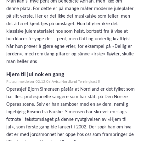
Man kan si mye pent om Benedicte Adrian, men ikke om
denne plata. For dette er på mange måter moderne juleplater
på sitt verste. Her er det ikke det musikalske som teller, men
det å ha et kjent fjes på omslaget. Hun tilfører ikke det
klassiske julematerialet noe som helst, bortsett fra å vise at
hun klarer å synge det – pent, men flatt og underlig kraftløst.
Når hun prøver å gjøre egne vrier, for eksempel på «Deilig er
jorden», med romklang-gitarer og sånne «irske» fløyter, skulle
man heller øns
Hjem til jul nok en gang
Plateanmeldelser 02.12.08 Avisa Nordland Terningkast 5
Operasjef Bjørn Simensen påstår at Nordland er det fylket som
har flest profesjonelle sangere som har stått på Den Norske
Operas scene. Selv er han samboer med en av dem, nemlig
Ingebjørg Kosmo fra Fauske. Simensen har skrevet en slags
fotnote i tekstomslaget på denne nyutgivelsen av «Hjem til
jul», som første gang ble lansert i 2002. Der spør han om hva
det er med jordsmonnet her oppe hos oss som frambringer de