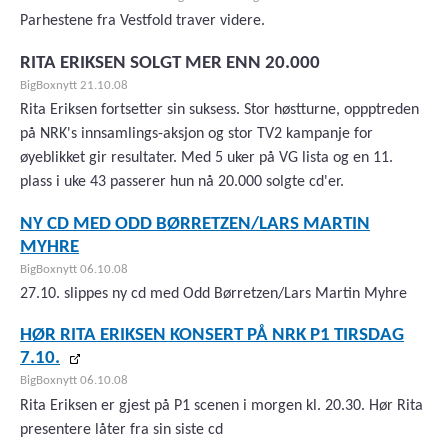
Parhestene fra Vestfold traver videre.
RITA ERIKSEN SOLGT MER ENN 20.000
BigBoxnytt 21.10.08
Rita Eriksen fortsetter sin suksess. Stor høstturne, oppptreden
på NRK's innsamlings-aksjon og stor TV2 kampanje for
øyeblikket gir resultater. Med 5 uker på VG lista og en 11.
plass i uke 43 passerer hun nå 20.000 solgte cd'er.
NY CD MED ODD BØRRETZEN/LARS MARTIN
MYHRE
BigBoxnytt 06.10.08
27.10. slippes ny cd med Odd Børretzen/Lars Martin Myhre
HØR RITA ERIKSEN KONSERT PÅ NRK P1 TIRSDAG
7.10.
BigBoxnytt 06.10.08
Rita Eriksen er gjest på P1 scenen i morgen kl. 20.30. Hør Rita
presentere låter fra sin siste cd