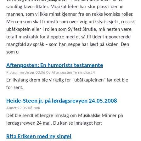
samling favorittlåter. Musikaliteten har stor plass i denne
mannen, som vi ikke minst kjenner fra en rekke komiske roller.
Men en som skal framstå som overivrig «rikstyristsjef», russisk
ubåtkaptein eller i rollen som Sylfest Strutle, må nesten være
totalt musikalsk for å opptre med et så til tider imponerende
mangfold av språk – som han neppe har lært på skolen. Den
som u
Aftenposten: En humorists testamente
Plateanmeldelser 03.06.08 Aftenposten Terningkast 4
En livslang drøm ble virkelig for "ubåtkapteinen" før det ble
for sent.
Heide-Steen jr. på lørdagsrevyen 24.05.2008
Annet 29.05.08 NRK
Det ble sendt et lengre innslag om Musikalske Minner på
lørdagsrevyen 24 mai. Du kan se innslaget her:
Rita Eriksen med ny singel