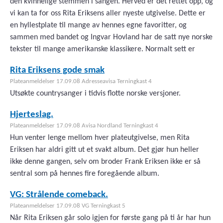
den kvinnelige stemmen i sangen. Herved er det rettet opp, og
vi kan ta for oss Rita Eriksens aller nyeste utgivelse. Dette er
en hyllestplate til mange av hennes egne favoritter, og
sammen med bandet og Ingvar Hovland har de satt nye norske
tekster til mange amerikanske klassikere. Normalt sett er
Rita Eriksens gode smak
Plateanmeldelser 17.09.08 Adresseavisa Terningkast 4
Utsøkte countrysanger i tidvis flotte norske versjoner.
Hjerteslag.
Plateanmeldelser 17.09.08 Avisa Nordland Terningkast 4
Hun venter lenge mellom hver plateutgivelse, men Rita
Eriksen har aldri gitt ut et svakt album. Det gjør hun heller
ikke denne gangen, selv om broder Frank Eriksen ikke er så
sentral som på hennes fire foregående album.
VG: Strålende comeback.
Plateanmeldelser 17.09.08 VG Terningkast 5
Når Rita Eriksen går solo igjen for første gang på ti år har hun