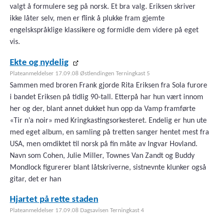
valgt å formulere seg på norsk. Et bra valg. Eriksen skriver
ikke låter selv, men er flink å plukke fram gjemte
engelskspråklige klassikere og formidle dem videre på eget
vis.
Ekte og nydelig
Plateanmeldelser 17.09.08 Østlendingen Terningkast 5
Sammen med broren Frank gjorde Rita Eriksen fra Sola furore
i bandet Eriksen på tidlig 90-tall. Etterpå har hun vært innom
her og der, blant annet dukket hun opp da Vamp framførte
«Tir n’a noir» med Kringkastingsorkesteret. Endelig er hun ute
med eget album, en samling på tretten sanger hentet mest fra
USA, men omdiktet til norsk på fin måte av Ingvar Hovland.
Navn som Cohen, Julie Miller, Townes Van Zandt og Buddy
Mondlock figurerer blant låtskriverne, sistnevnte klunker også
gitar, det er han
Hjartet på rette staden
Plateanmeldelser 17.09.08 Dagsavisen Terningkast 4