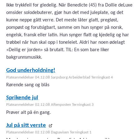
Ikke trykkfeil for gledelig. Når Benedicte (45) fra Dollie deLuxe
omsider solodebuterer, gjør hun det med juleplate, og det
kunne neppe gått verre. Det meste låter glatt, pregløst,
pompøst og forutsigbart, samme om hun synger på norsk,
engelsk, fransk eller latin. Hun synger flatt og kjedelig og har
trøbbel når hun skal opp i toneleiet. Aldri har noen ødelagt
«Deilig er jorden» så brutalt. TIL: En som bare liker
bakgrunnsmusikk.
God underholdning!
Plateanmeldelser 04.12.08 Sarpsborg Arbeiderblad Terningkast 4
Rørende sang og blås
Sprikende jul
Plateanmeldelser 02.12.08 Aftenposten Terningkast 3
Prøver alt på én gang.
Jul på sitt verste
Plateanmeldelser 02.12.08 Dagsavisen Terningkast 1