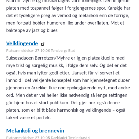
Martin Myhre og musikerlagets vare tonefølge. Denne fjerde
platen med tospannet følger i forgjengernes spor. Kanskje har
det et tydeligere preg av vemod og melankoli enn de forrige,
men fortsatt bobler humoren like under overflaten. Mot et
bakteppe av jazz og blues
Velklingende
Plateanmeldelser 27.10.08 Tønsbergs Blad
Suksessduoen Børretzen/Myhre er igjen plateaktuelle med
mye trist og sørgelig musikk, i følge dem selv. Og det er det
også, hvis man lytter godt etter. Uansett får vi servert et
innhold i det velkjente konseptet som har kjennetegnet duoen
gjennom en årrekke. Ikke noe epokegjørende nytt, med andre
ord. Men det er vel heller ikke nødvendig så lenge settingen
går hjem hos et stort publikum. Det gjør nok også denne
platen, som er blitt både harmonisk og velklingende – også
takket være et perfekt
Melankoli og brennevin
Plateanmeldelser 27.10.08 Dagbladet Terningkast 4