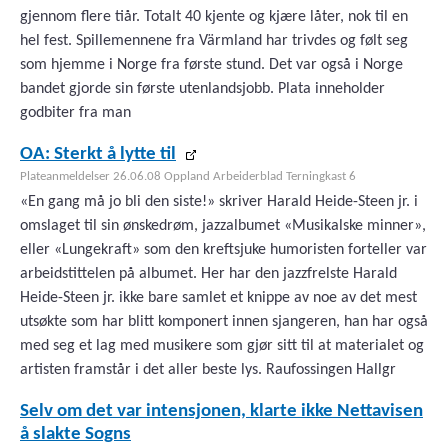
gjennom flere tiår. Totalt 40 kjente og kjære låter, nok til en
hel fest. Spillemennene fra Värmland har trivdes og følt seg
som hjemme i Norge fra første stund. Det var også i Norge
bandet gjorde sin første utenlandsjobb. Plata inneholder
godbiter fra man
OA: Sterkt å lytte til
Plateanmeldelser 26.06.08 Oppland Arbeiderblad Terningkast 6
«En gang må jo bli den siste!» skriver Harald Heide-Steen jr. i
omslaget til sin ønskedrøm, jazzalbumet «Musikalske minner»,
eller «Lungekraft» som den kreftsjuke humoristen forteller var
arbeidstittelen på albumet. Her har den jazzfrelste Harald
Heide-Steen jr. ikke bare samlet et knippe av noe av det mest
utsøkte som har blitt komponert innen sjangeren, han har også
med seg et lag med musikere som gjør sitt til at materialet og
artisten framstår i det aller beste lys. Raufossingen Hallgr
Selv om det var intensjonen, klarte ikke Nettavisen
å slakte Sogns