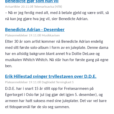
Benedicte gjør som hun vil
Avisartikler 20.11.08 Telemarksavisa (NTB)
– Nå er jeg ferdig med alt, med å betale gjeld og være snill, så
nå kan jeg gjøre hva jeg vil, sier Benedicte Adrian.
Benedicte Adrian - Desember
Plateanmeldelser 19.11.08 Musikkavisen
Etter 30 år som artist kommer nå Benedicte Adrian endelig
med sitt første solo-album i form av en juleplate. Denne dama
har en allsidig bakgrunn blant annet fra Dollie DeLuxe og
musikalen Whitch Whitch. Nå står hun for første gang på egne
ben.
Erik Hillestad svinger tryllestaven over D.D.E.
Plateanmeldelser 19.11.08 Dagbladet Terningkast 5
D.D.E. har i snart 15 år stilt opp for Frelsesarmeen på
Egertorget i Oslo før jul (og gjør det igjen 5. desember), og
armeen har hatt suksess med sine juleplater. Det var vel bare
et tidsspørsmål før de slo seg sammen.