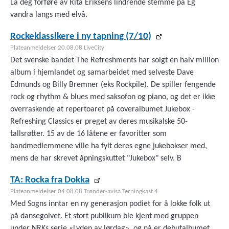
La deg forføre av Rita Eriksens lindrende stemme på Eg
vandra langs med elvå.
Rockeklassikere i ny tapning (7/10)
Plateanmeldelser 20.08.08 LiveCity
Det svenske bandet The Refreshments har solgt en halv million
album i hjemlandet og samarbeidet med selveste Dave
Edmunds og Billy Bremner (eks Rockpile). De spiller fengende
rock og rhythm & blues med saksofon og piano, og det er ikke
overraskende at repertoaret på coveralbumet Jukebox -
Refreshing Classics er preget av deres musikalske 50-
tallsrøtter. 15 av de 16 låtene er favoritter som
bandmedlemmene ville ha fylt deres egne jukebokser med,
mens de har skrevet åpningskuttet "Jukebox" selv. B
TA: Rocka fra Dokka
Plateanmeldelser 04.08.08 Trønder-avisa Terningkast 4
Med Sogns inntar en ny generasjon podiet for å lokke folk ut
på dansegolvet. Et stort publikum ble kjent med gruppen
under NRKs serie «Lyden av lørdag», og nå er debutalbumet