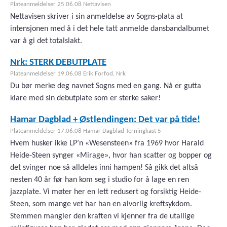
Plateanmeldelser 25.06.08 Nettavisen
Nettavisen skriver i sin anmeldelse av Sogns-plata at
intensjonen med å i det hele tatt anmelde dansbandalbumet
var å gi det totalslakt.
Nrk: STERK DEBUTPLATE
Plateanmeldelser 19.06.08 Erik Forfod, Nrk
Du bør merke deg navnet Sogns med en gang. Nå er gutta
klare med sin debutplate som er sterke saker!
Hamar Dagblad + Østlendingen: Det var på tide!
Plateanmeldelser 17.06.08 Hamar Dagblad Terningkast 5
Hvem husker ikke LP’n «Wesensteen» fra 1969 hvor Harald
Heide-Steen synger «Mirage», hvor han scatter og bopper og
det svinger noe så alldeles inni hampen! Så gikk det altså
nesten 40 år før han kom seg i studio for å lage en ren
jazzplate. Vi møter her en lett redusert og forsiktig Heide-
Steen, som mange vet har han en alvorlig kreftsykdom.
Stemmen mangler den kraften vi kjenner fra de utallige