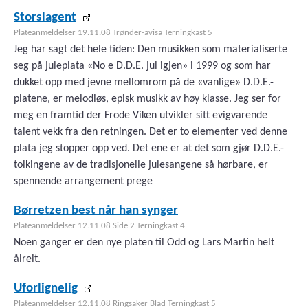
Storslagent
Plateanmeldelser 19.11.08 Trønder-avisa Terningkast 5
Jeg har sagt det hele tiden: Den musikken som materialiserte
seg på juleplata «No e D.D.E. jul igjen» i 1999 og som har
dukket opp med jevne mellomrom på de «vanlige» D.D.E.-
platene, er melodiøs, episk musikk av høy klasse. Jeg ser for
meg en framtid der Frode Viken utvikler sitt evigvarende
talent vekk fra den retningen. Det er to elementer ved denne
plata jeg stopper opp ved. Det ene er at det som gjør D.D.E.-
tolkingene av de tradisjonelle julesangene så hørbare, er
spennende arrangement prege
Børretzen best når han synger
Plateanmeldelser 12.11.08 Side 2 Terningkast 4
Noen ganger er den nye platen til Odd og Lars Martin helt
ålreit.
Uforlignelig
Plateanmeldelser 12.11.08 Ringsaker Blad Terningkast 5