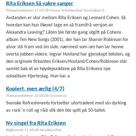
Rita Eriksen Så vakre sanger
Plateanmeldelser 17.09.08 Hamar Arbeiderblad Terningkast 6
Avstanden er stor mellom Rita Eriksen og Leonard Cohen. Så
hvordan kan hun likevel lage en så framifrå versjon av
Alexandra Leaving? Låten ble første gang utgitt på Cohens
album Ten New Songs (2001), der han lar Sharon Robinson for
alvor stå fram ved sin side, nærmest som om han lar henne
overta jobben videre. Ingvar Hovland har gjenskapt teksten, og
den originale firkanten Eriksen/Hovland/Cohen/Robinson står
samlet bak et av høydepunktene på Rita Eriksens nye
soloalbum Hjerteslag. Hun har a
Kopiert, men ærlig (4/7)
Plateanmeldelser 22.08.08 Groove.no
Svenske Refreshments fortsetter ufortrødent med sin dyrking
av rock 'n roll og r&b slik den ble spilt på 50-tallet.
Ny singel fra Rita Eriksen
BigBoxnytt 21.08.08 Musikkonline