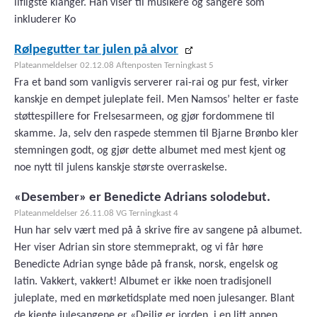
lifligste klanger. Han viser til musikere og sangere som
inkluderer Ko
Rølpegutter tar julen på alvor
Plateanmeldelser 02.12.08 Aftenposten Terningkast 5
Fra et band som vanligvis serverer rai-rai og pur fest, virker
kanskje en dempet juleplate feil. Men Namsos’ helter er faste
støttespillere for Frelsesarmeen, og gjør fordommene til
skamme. Ja, selv den raspede stemmen til Bjarne Brønbo kler
stemningen godt, og gjør dette albumet med mest kjent og
noe nytt til julens kanskje største overraskelse.
«Desember» er Benedicte Adrians solodebut.
Plateanmeldelser 26.11.08 VG Terningkast 4
Hun har selv vært med på å skrive fire av sangene på albumet.
Her viser Adrian sin store stemmeprakt, og vi får høre
Benedicte Adrian synge både på fransk, norsk, engelsk og
latin. Vakkert, vakkert! Albumet er ikke noen tradisjonell
juleplate, med en mørketidsplate med noen julesanger. Blant
de kjente julesangene er «Deilig er jorden, i en litt annen