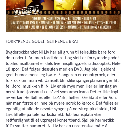
FORRYKENDE GODE!! GLITRENDE BRA!
Bygderockbandet Ni Liv har all grunn til feire.Ikke bare fordi
de runder ti år, men fordi de rett og slett er forrykende gode!
Jubileumsalbumet er dels liveinnsplling,dels radioopptak. Hele
18 spor! Det følger dessuten med en DVD. Jeg ble i sjeldent
godt humor mens jeg hørte. Sjangeren er countryrock, eller
folkrock om man vil. Uansett blir slike sjangerplasseringer litt
feil,fordi musikken til Ni Liv er så mye mer. Her er innslag av
norsk tradisjonsmusikk, såvel som americana.Det er ikke kopi
av verken Hellbillies eller LoMsk , heller ikke Staut eller Von,
når man første er inne på nyere norsk folkerock. Det felles er
egentlig at alle de nevnte synger på norsk og på dialekt, i Ni
Livs tilfelle på telemarksdialekt. Jubileumsplata yter
rettferdighet til et utpreget konsertband. Sjøl på hermetikk
(CD) smitter humøret. Ni Liv har en upretensiøs måte å