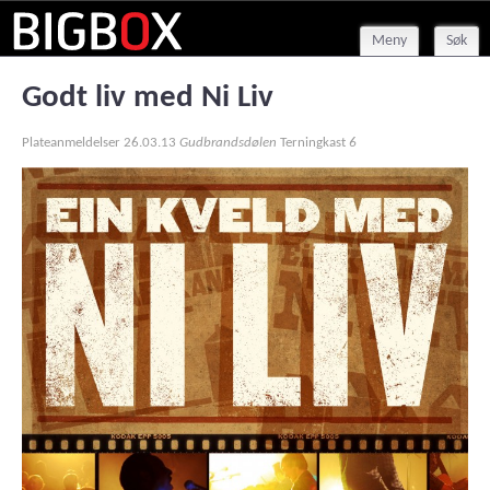
Meny
Søk
Godt liv med Ni Liv
Plateanmeldelser
26.03.13
Gudbrandsdølen
Terningkast
6