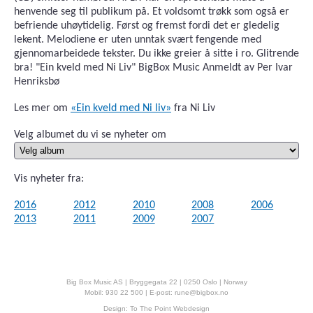
henvende seg til publikum på. Et voldsomt trøkk som også er
befriende uhøytidelig. Først og fremst fordi det er gledelig
lekent. Melodiene er uten unntak svært fengende med
gjennomarbeidede tekster. Du ikke greier å sitte i ro. Glitrende
bra! "Ein kveld med Ni Liv" BigBox Music Anmeldt av Per Ivar
Henriksbø
Les mer om
«Ein kveld med Ni liv»
fra Ni Liv
Velg albumet du vi se nyheter om
Vis nyheter fra:
2016
2012
2010
2008
2006
2013
2011
2009
2007
Big Box Music AS | Bryggegata 22 | 0250 Oslo | Norway
Mobil: 930 22 500 | E-post:
rune@bigbox.no
Design:
To The Point Webdesign