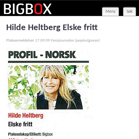
Meny
Søk
Hilde Heltberg Elske fritt
Plateanmeldelser
17.09.09
Farojournalen (papirutgaven)