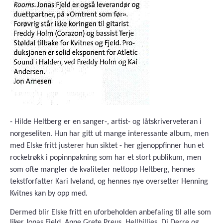
- Hilde Heltberg er en sanger-, artist- og låtskriverveteran i
norgeseliten. Hun har gitt ut mange interessante album, men
med Elske fritt justerer hun siktet - her gjenoppfinner hun et
rocketrøkk i popinnpakning som har et stort publikum, men
som ofte mangler de kvaliteter nettopp Heltberg, hennes
tekstforfatter Kari Iveland, og hennes nye oversetter Henning
Kvitnes kan by opp med.
Dermed blir Elske fritt en uforbeholden anbefaling til alle som
liker Jonas Fjeld, Anne Grete Preus, Hellbillies, Di Derre og