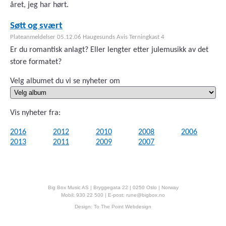
året, jeg har hørt.
Søtt og svært
Plateanmeldelser 05.12.06 Haugesunds Avis Terningkast 4
Er du romantisk anlagt? Eller lengter etter julemusikk av det
store formatet?
Velg albumet du vi se nyheter om
Vis nyheter fra:
2016
2012
2010
2008
2006
2013
2011
2009
2007
Big Box Music AS | Bryggegata 22 | 0250 Oslo | Norway
Mobil: 930 22 500 | E-post:
rune@bigbox.no
Design:
To The Point Webdesign