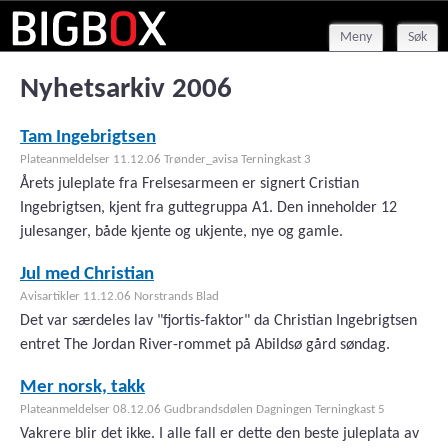
Meny
Søk
Nyhetsarkiv 2006
Tam Ingebrigtsen
Plateanmeldelser 11.12.06 Trønder_avisa Terningkast 3
Årets juleplate fra Frelsesarmeen er signert Cristian
Ingebrigtsen, kjent fra guttegruppa A1. Den inneholder 12
julesanger, både kjente og ukjente, nye og gamle.
Jul med Christian
Avisartikler 11.12.06 Norstrands Blad
Det var særdeles lav "fjortis-faktor" da Christian Ingebrigtsen
entret The Jordan River-rommet på Abildsø gård søndag.
Mer norsk, takk
Plateanmeldelser 08.12.06 Gudbrandsdølen Dagningen Terningkast 5
Vakrere blir det ikke. I alle fall er dette den beste juleplata av