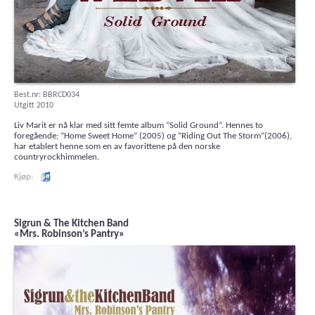
Best.nr: BBRCD034
Utgitt 2010
Liv Marit er nå klar med sitt femte album “Solid Ground”. Hennes to
foregående; “Home Sweet Home” (2005) og “Riding Out The Storm”(2006),
har etablert henne som en av favorittene på den norske
countryrockhimmelen.
Lytt og kjøp iTunes
Sigrun & The Kitchen Band
«Mrs. Robinson’s Pantry»