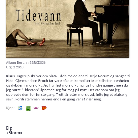
Album Best.nr: BBRCD036
Utgitt 2010
Klaus Hagerup skriver om plata: Både melodiene til Terje Norum og sangen til
Heidi Gjermundsen Broch tar vare på den kompliserte enkelheten, renheten
og dybden i mors dikt. Jeg har lest mors dikt mange hundre ganger, men da
jeg hørte ”Tidevann” åpnet de seg for meg på nytt. Det var som om jeg
opplevde dem for første gang. Tretti år etter mors død, følte jeg et plutselig
savn. Fordi stemmen hennes enda en gang var så nær meg.
Lytt og kjøp iTunes
Lytt og kjøp i Spotify
Lytt og kjøp i Wimp
Lytt og kjøp hos Platekompaniet
Elg
«Storm»