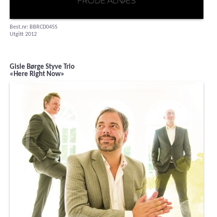
Best.nr: BBRCD045S
Utgitt 2012
Gisle Børge Styve Trio
«Here Right Now»