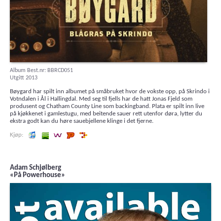
Album Best.nr: BBRCD051
Utgitt 2013
Bøygard har spilt inn albumet på småbruket hvor de vokste opp, på Skrindo i
Votndalen i Ål i Hallingdal. Med seg til fjells har de hatt Jonas Fjeld som
produsent og Chatham County Line som backingband. Plata er spilt inn live
på kjøkkenet i gamlestugu, med beitende sauer rett utenfor døra, lytter du
ekstra godt kan du høre sauebjellene klinge i det fjerne.
Lytt og kjøp iTunes
Lytt og kjøp i Spotify
Lytt og kjøp i Wimp
Lytt og kjøp hos Platekompaniet
Lytt og kjøp hos 7digital
Adam Schjølberg
«På Powerhouse»