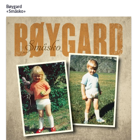
Bøygard
«Småsko»