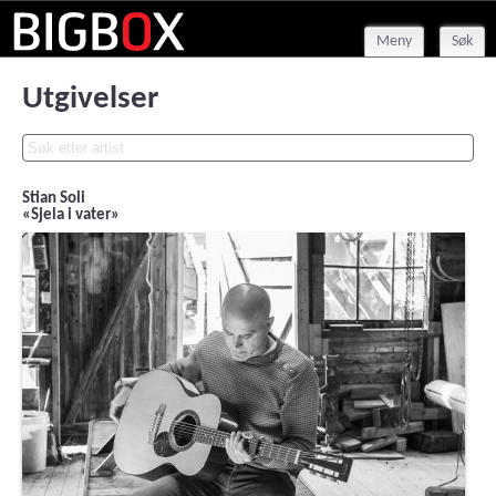
Meny
Søk
Utgivelser
Stian Soli
«Sjela i vater»