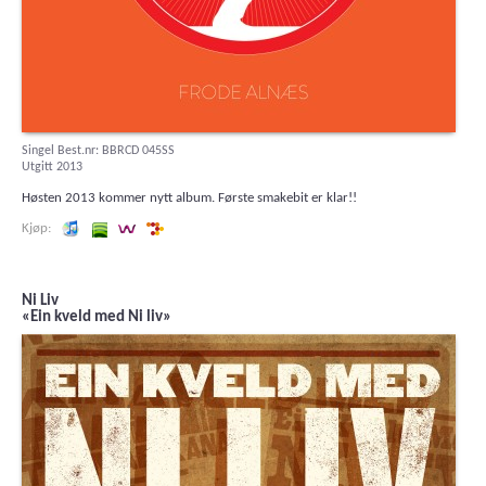
Singel Best.nr: BBRCD 045SS
Utgitt 2013
Høsten 2013 kommer nytt album. Første smakebit er klar!!
Lytt og kjøp iTunes
Lytt og kjøp i Spotify
Lytt og kjøp i Wimp
Lytt og kjøp hos 7digital
Ni Liv
«Ein kveld med Ni liv»