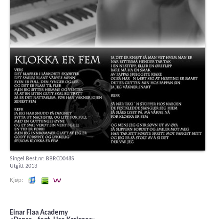
Singel Best.nr: BBRCD048S
Utgitt 2013
Lytt og kjøp iTunes
Lytt og kjøp i Spotify
Lytt og kjøp i Wimp
Einar Flaa Academy