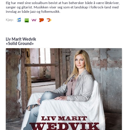
Elg har med sine soloalbum bevist at han behersker både å være låtskriver,
sanger og gitarist. Musikken viser seg som et landskap i folkrock-land med
innslag av både jazz og folkemusikk.
Lytt og kjøp iTunes
Lytt og kjøp i Spotify
Lytt og kjøp i Wimp
Lytt og kjøp hos Platekompaniet
Lytt og kjøp hos 7digital
Liv Marit Wedvik
«Solid Ground»