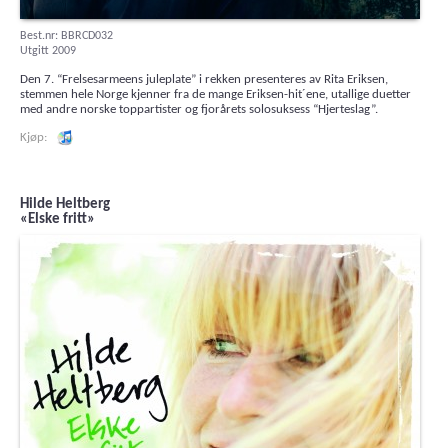
Best.nr: BBRCD032
Utgitt 2009
Den 7. “Frelsesarmeens juleplate” i rekken presenteres av Rita Eriksen,
stemmen hele Norge kjenner fra de mange Eriksen-hit´ene, utallige duetter
med andre norske toppartister og fjorårets solosuksess “Hjerteslag”.
Lytt og kjøp iTunes
Hilde Heltberg
«Elske fritt»