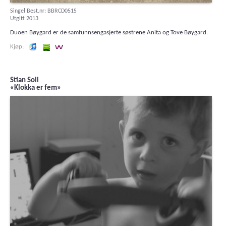
Singel Best.nr: BBRCD051S
Utgitt 2013
Duoen Bøygard er de samfunnsengasjerte søstrene Anita og Tove Bøygard.
Lytt og kjøp iTunes
Lytt og kjøp i Spotify
Lytt og kjøp i Wimp
Stian Soli
«Klokka er fem»