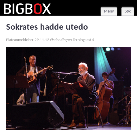
Meny
Søk
Sokrates hadde utedo
Plateanmeldelser
29.11.12
Østlendingen
Terningkast
5