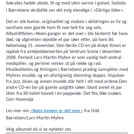
Sokrates hadde utedo, til og med uten varme i golvet, fastslås
i Børretzens skråblikk om det evig elendige i «Dårlige tider».
Det er slik humor, originalitet og visdom i skildringen av liv og
samfunn som gjorde ham til noe helt for seg selv.
Albumtittelen «Noen ganger er det over» ble bestemt før hans
død, og utgivelsen skjedde et par uker etter, på hans 86.
fødselsdag 21. november. Den første CD-en på drøye timen er
opptak fra avskjedskonserten på Sentrum Scene i desember
2008. Parhest Lars Martin Myhre er som vanlig helt sentral
medspiller, og perlene renner ut på rekke og rad.
Musikaliteten og timingen i Børretzens prating samspiller med
Myhres musikk, og en uforlignelig stemning skapes. Impulser
fra jazz, blues og annen musikk står helt i stil med ordene.Den
andre CD-en byr på gamle uutgitte saker, blant annet et par
låter fra 80-tallet funnet i en pappeske. Det fins ikke maken.
Geir Hovensjø
Les mer om
«Noen ganger er det over»
fra Odd
Børretzen/Lars Martin Myhre
Velg albumet du vi se nyheter om